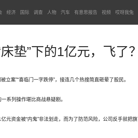
会
经济
国际
调查
人物
汽车
有意思报告
视频
哎呀我兔
“床垫”下的1亿元，飞了
门被立案”“喜临门一字跌停”，接连几个热搜简直砸晕了股民。
的一系列操作堪比商战悬疑剧。
1亿元资金被“内鬼”非法划走，而为了防范风险，公司反手就把