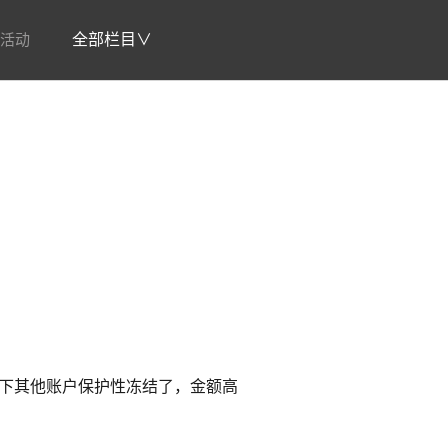
活动
全部栏目∨
？
旗下其他账户保护性冻结了，金额高