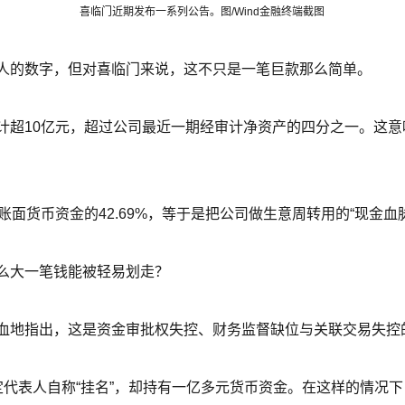
喜临门近期发布一系列公告。图/Wind金融终端截图
人的数字，但对喜临门来说，这不只是一笔巨款那么简单。
计超10亿元，超过公司最近一期经审计净资产的四分之一。这
账面货币资金的42.69%，等于是把公司做生意周转用的“现金血
么大一笔钱能被轻易划走？
血地指出，这是资金审批权失控、财务监督缺位与关联交易失控
定代表人自称“挂名”，却持有一亿多元货币资金。在这样的情况